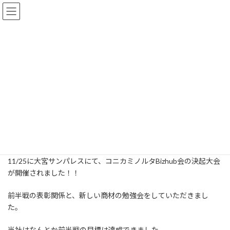
コ
ナ
ン
ビ
テ
ゲ
ン
ー
ツ
シ
コニカミノルタBizhub会 決起
へ
ョ
ス
ン
大会です
キ
に
ッ
移
最
2025年11月26日
2025年11月27日
終
プ
動
更
新
HOME
トピックス
勉強会
コニカミノルタBizhub会 決起大会です
日
時
:
お疲れ様です。
11/25に大宮サンパレスにて、コニカミノルタBizhub会の決起大会
が開催されました！！
前半戦の表彰関係と、新しい商材の勉強会をしていただきまし
た。
当社はなんとか前半戦の目標は達成できました。