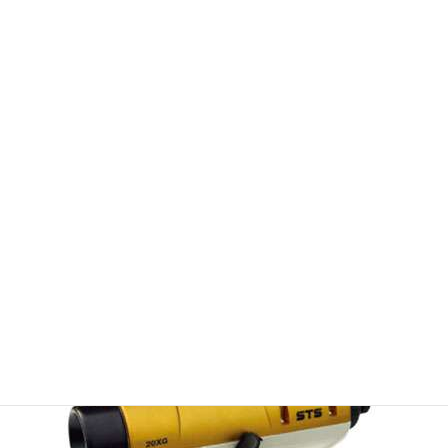
させます。このとき望遠鏡の視野内にある十字線の中央は基準点
を中心にA点に対して90°となります。(B点) B点に杭を打って「カ
ネ振り」作業終了です。
アブソリュートエンコーダーを搭載
鉛直角ゼロセットが不要な為、素早く作業を開始可能。また安定
した測角精度により高精度な測定が可能です。
公式 商品ページ