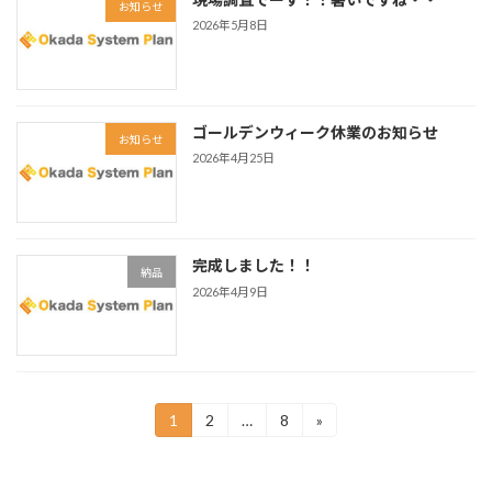
お知らせ
2026年5月8日
ゴールデンウィーク休業のお知らせ
お知らせ
2026年4月25日
完成しました！！
納品
2026年4月9日
投
1
2
…
8
»
固
固
固
定
定
定
稿
ペ
ペ
ペ
ー
ー
ー