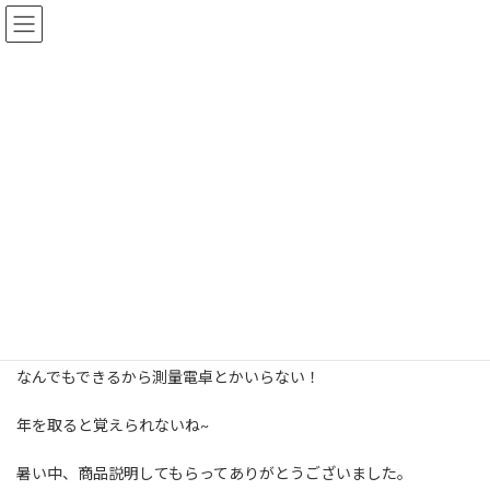
コ
ナ
ン
ビ
テ
ゲ
ン
ー
ツ
シ
納品です！！
へ
ョ
ス
ン
最
2022年9月6日
2022年9月20日
キ
に
終
更
ッ
移
新
プ
動
日
HOME
トピックス
ブログ
納品です！！
時
:
今日はSOKKIA自動追尾ﾄｰﾀﾙｽﾃｰｼｮﾝの納品でした！！
いや~今の機械ってすごいね・・・(;^ω^)
なんでもできるから測量電卓とかいらない！
年を取ると覚えられないね~
暑い中、商品説明してもらってありがとうございました。