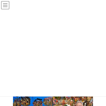
コ
ナ
ン
ビ
テ
ゲ
ン
ー
ツ
シ
春日部 酉の市で熊手！！購入
へ
ョ
ス
ン
しました。
キ
に
ッ
移
最
2025年12月14日
2025年12月16日
終
プ
動
更
新
HOME
トピックス
お知らせ
日
時
春日部 酉の市で熊手！！購入しました。
:
お疲れ様です。
毎年12月14日 粕壁神明神社にて酉の市が開催されています。